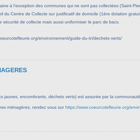
ine à l’exception des communes qui ne sont pas collectées (Saint-Pierre
il du Centre de Collecte sur justificatif de domicile (1ère dotation gratu
 sécurité de collecte mais aussi uniformiser le parc de bacs.
coeurcotefleurie.org/environnement/guide-du-tri/dechets-verts/
NAGERES
cs jaunes, encombrants, déchets verts) est assurée par la communaut
dures ménagères, rendez vous sur
https://www.coeurcotefleurie.org/env