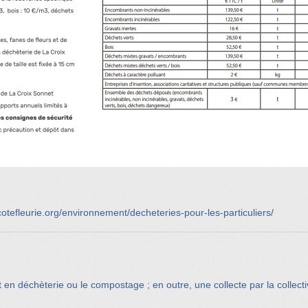
otefleurie.org/environnement/decheteries-pour-les-particuliers/
it en déchèterie ou le compostage ; en outre, une collecte par la collec